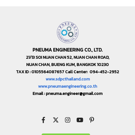
PNEUMA ENGINEERING CO., LTD.
21/13 SOI NUAN CHAN 52, NUAN CHAN ROAD,
NUAN CHAN, BUENG KUM, BANGKOK 10230
TAX ID : 0105564087657 Call Center: 094-452-2952
www.sdpcthailand.com
www.pneumaengineering.co.th
Email :
pneuma.engineer@gmail.com