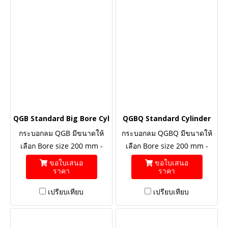
QGB Standard Big Bore Cylinder
QGBQ Standard Cylinder
กระบอกลม QGB มีขนาดให้
กระบอกลม QGBQ มีขนาดให้
เลือก Bore size 200 mm -
เลือก Bore size 200 mm -
400 mm สามารถสั่งทำความ
400 mm สามารถสั่งทำความ
ขอใบเสนอ
ขอใบเสนอ
ราคา
ราคา
ได้ตามต้องการ มีให้เลือก
ได้ตามต้องการ มีให้เลือก
single acting และ double
single acting และ double
เปรียบเทียบ
เปรียบเทียบ
acting cylinder
acting cylinder