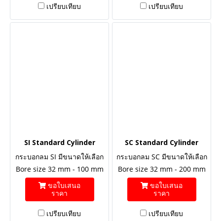
เปรียบเทียบ
เปรียบเทียบ
cylinder
cylinder
SI Standard Cylinder
SC Standard Cylinder
กระบอกลม SI มีขนาดให้เลือก
กระบอกลม SC มีขนาดให้เลือก
Bore size 32 mm - 100 mm
Bore size 32 mm - 200 mm
สามารถสั่งทำความได้ตาม
สามารถสั่งทำความได้ตาม
ขอใบเสนอ
ขอใบเสนอ
ราคา
ราคา
ต้องการ มีให้เลือก single
ต้องการ มีให้เลือก single
acting และ double acting
acting และ double acting
เปรียบเทียบ
เปรียบเทียบ
cylinder
cylinder