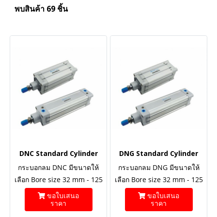
พบสินค้า 69 ชิ้น
DNC Standard Cylinder
DNG Standard Cylinder
กระบอกลม DNC มีขนาดให้
กระบอกลม DNG มีขนาดให้
เลือก Bore size 32 mm - 125
เลือก Bore size 32 mm - 125
mm สามารถสั่งทำความได้ตาม
mm สามารถสั่งทำความได้ตาม
ขอใบเสนอ
ขอใบเสนอ
ราคา
ราคา
ต้องการ มีให้เลือก single
ต้องการ มีให้เลือก single
acting และ double acting
acting และ double acting