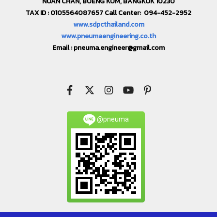
NUAN CHAN, BUENG KUM, BANGKOK 10230
TAX ID : 0105564087657 Call Center: 094-452-2952
www.sdpcthailand.com
www.pneumaengineering.co.th
Email :
pneuma.engineer@gmail.com
@pneuma