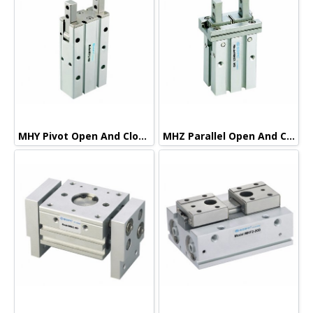
MHY Pivot Open And Close/ CamType 180° Open And Close Type Air Gripper
MHZ Parallel Open And CloseType Air Gripper