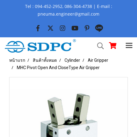
Tel : 094-452-2952, 086-304-4738 | E-mail :
pneuma.engineer@gmail.com
หน้าแรก
สินค้าทั้งหมด
Cylinder
Air Gripper
MHC Pivot Open And CloseType Air Gripper