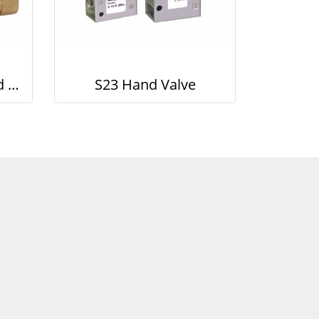
2W(big port) Solenoid Valve
S23 Hand Valve