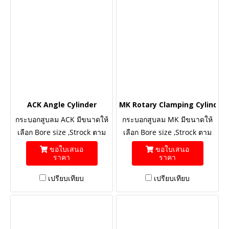
ACK Angle Cylinder
MK Rotary Clamping Cylinder
กระบอกสูบลม ACK มีขนาดให้
กระบอกสูบลม MK มีขนาดให้
เลือก Bore size ,Strock ตาม
เลือก Bore size ,Strock ตาม
ความต้องการ Double acting
ความต้องการ Double acting
ขอใบเสนอ
ขอใบเสนอ
ราคา
ราคา
cylinder ใช้ในระบบนิวเมติก
cylinder ใช้ในระบบนิวเมติก
อุตสาหกรรม
อุตสาหกรรม
เปรียบเทียบ
เปรียบเทียบ