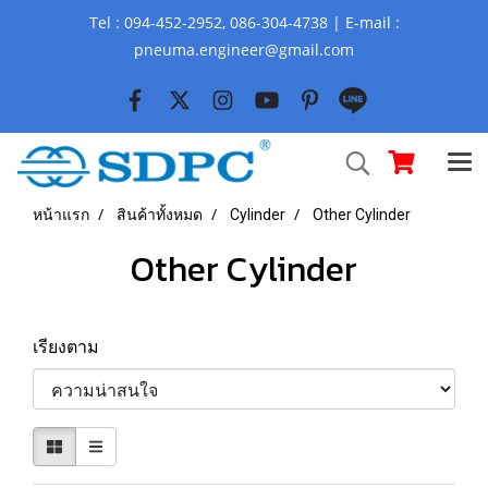
Tel : 094-452-2952, 086-304-4738 | E-mail :
pneuma.engineer@gmail.com
หน้าแรก
สินค้าทั้งหมด
Cylinder
Other Cylinder
Other Cylinder
เรียงตาม