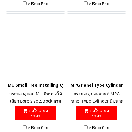
เปรียบเทียบ
เปรียบเทียบ
MU Small Free Installing Cylinder
MPG Panel Type Cylinder
กระบอกสูบลม MU มีขนาดให้
กระบอกสูบลมแกนคู่ MPG
เลือก Bore size ,Strock ตาม
Panel Type Cylinder มีขนาด
ความต้องการ Double acting
ให้เลือก Bore size ,Strock ตาม
ขอใบเสนอ
ขอใบเสนอ
ราคา
ราคา
cylinder ใช้ในระบบนิวเมติก
ความต้องการ Double acting
อุตสาหกรรม
cylinder ใช้ในระบบนิวเมติก
เปรียบเทียบ
เปรียบเทียบ
อุตสาหกรรม