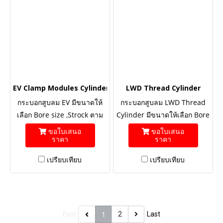
EV Clamp Modules Cylinder
LWD Thread Cylinder
กระบอกสูบลม EV มีขนาดให้
กระบอกสูบลม LWD Thread
เลือก Bore size ,Strock ตาม
Cylinder มีขนาดให้เลือก Bore
ความต้องการ Double acting
size ,Strock ตามความต้องการ
ขอใบเสนอ
ขอใบเสนอ
ราคา
ราคา
cylinder ใช้ในระบบนิวเมติก
Double acting cylinder ใช้ใน
อุตสาหกรรม
ระบบนิวเมติกอุตสาหกรรม
เปรียบเทียบ
เปรียบเทียบ
1
First
2
Last