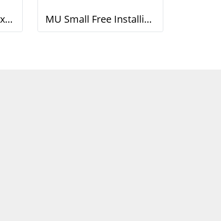
CUK Multi-position Fixed Cylinder
MU Small Free Installing Cylinder