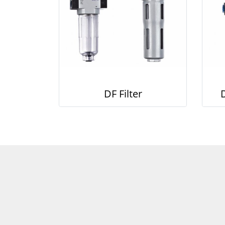
DF Filter
D